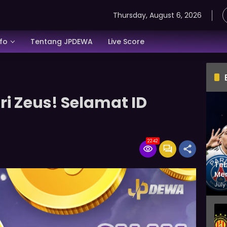
Thursday, August 6, 2026
nfo
Tentang JPDEWA
Live Score
i Zeus! Selamat ID
2242
Teb
Men
July