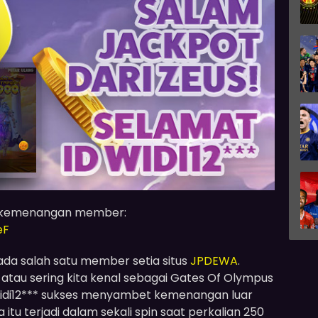
ay kemenangan member:
eF
da salah satu member setia situs
JPDEWA
.
tau sering kita kenal sebagai Gates Of Olympus
idi12*** sukses menyambet kemenangan luar
 itu terjadi dalam sekali spin saat perkalian 250