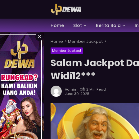
Skip
to
content
SELAMAT KEPADA
Home
Slot
Berita Bola
I
ne****6 Telah Melakukan WD Sebesar
×
2.500.000
Home
Member Jackpot
Member Jackpot
Salam Jackpot Dar
Widi12***
Admin
2 Min Read
June 30, 2025