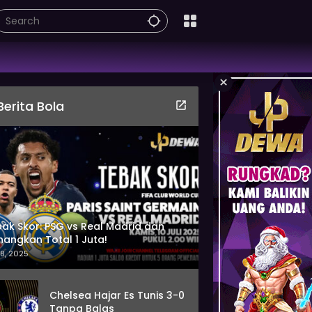
×
Berita Bola
ak Skor: PSG vs Real Madrid dan
angkan Total 1 Juta!
 8, 2025
Chelsea Hajar Es Tunis 3-0
Tanpa Balas