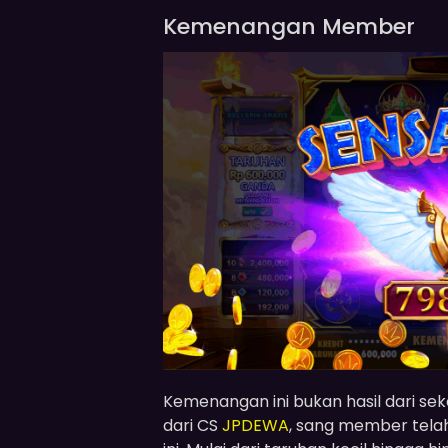
Kemenangan Member
Kemenangan ini bukan hasil dari se
dari CS
JPDEWA
, sang member telah