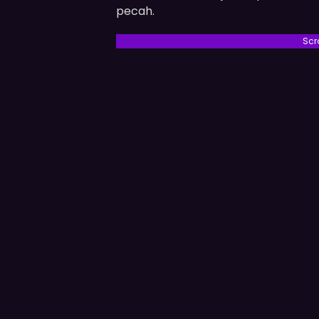
pecah.
Scr