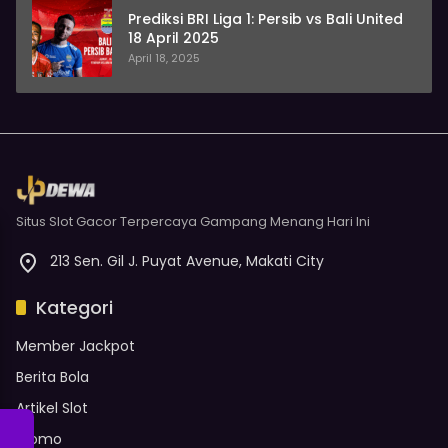
Prediksi BRI Liga 1: Persib vs Bali United
18 April 2025
April 18, 2025
Situs Slot Gacor Terpercaya Gampang Menang Hari Ini
213 Sen. Gil J. Puyat Avenue, Makati City
Kategori
Member Jackpot
Berita Bola
Artikel Slot
Promo