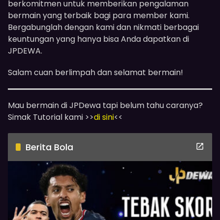
berkomitmen untuk memberikan pengalaman
bermain yang terbaik bagi para member kami.
Bergabunglah dengan kami dan nikmati berbagai
keuntungan yang hanya bisa Anda dapatkan di
JPDEWA.
Salam cuan berlimpah dan selamat bermain!
Mau bermain di JPDewa tapi belum tahu caranya?
Simak Tutorial kami >>
di sini
<<
Berita Bola