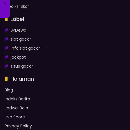
Prediksi Skor
Label
JPDewa
slot gacor
info slot gacor
jackpot
situs gacor
Halaman
Blog
Indeks Berita
Jadwal Bola
Live Score
Privacy Policy