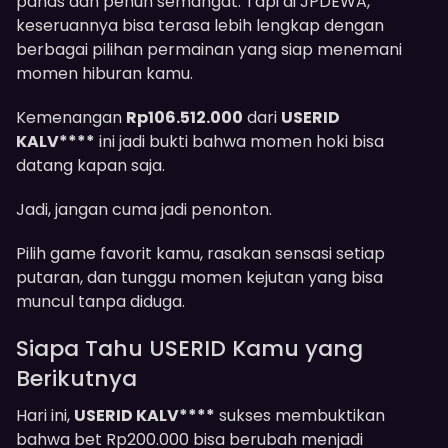
panas dan penuh semangat. Tapi di JPDEWA,
keseruannya bisa terasa lebih lengkap dengan
berbagai pilihan permainan yang siap menemani
momen hiburan kamu.
Kemenangan
Rp106.512.000
dari
USERID
KALV****
ini jadi bukti bahwa momen hoki bisa
datang kapan saja.
Jadi, jangan cuma jadi penonton.
Pilih game favorit kamu, rasakan sensasi setiap
putaran, dan tunggu momen kejutan yang bisa
muncul tanpa diduga.
Siapa Tahu USERID Kamu yang
Berikutnya
Hari ini,
USERID KALV****
sukses membuktikan
bahwa bet Rp200.000 bisa berubah menjadi