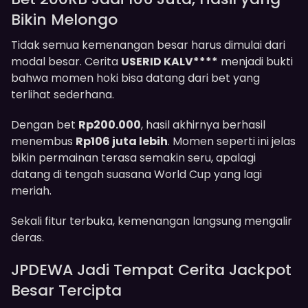
Bikin Melongo
Tidak semua kemenangan besar harus dimulai dari
modal besar. Cerita
USERID KALV****
menjadi bukti
bahwa momen hoki bisa datang dari bet yang
terlihat sederhana.
Dengan bet
Rp200.000
, hasil akhirnya berhasil
menembus
Rp106 juta lebih
. Momen seperti ini jelas
bikin permainan terasa semakin seru, apalagi
datang di tengah suasana World Cup yang lagi
meriah.
Sekali fitur terbuka, kemenangan langsung mengalir
deras.
JPDEWA Jadi Tempat Cerita Jackpot
Besar Tercipta