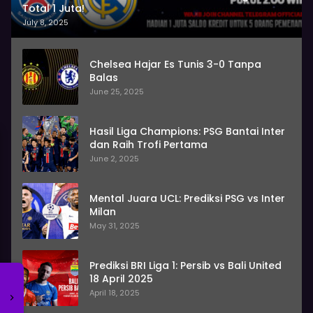
Total 1 Juta!
July 8, 2025
Chelsea Hajar Es Tunis 3-0 Tanpa
Balas
June 25, 2025
Hasil Liga Champions: PSG Bantai Inter
dan Raih Trofi Pertama
June 2, 2025
Mental Juara UCL: Prediksi PSG vs Inter
Milan
May 31, 2025
Prediksi BRI Liga 1: Persib vs Bali United
18 April 2025
April 18, 2025