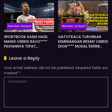
Member Jackpot
Member Jackpot
SPORTBOOK KASIH HASIL
GATOTKACA TURUNKAN
MANIS! USERID RAVO****
KEMENANGAN BESAR! USERID
PILIHANNYA TEPAT,
DION**** MODAL 500RB
ENDINGNYA LANGSUNG WIN
JADI 75 JUTA
Leave a Reply
Your email address will not be published.
Required fields are
marked
*