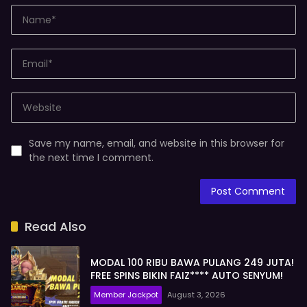
Save my name, email, and website in this browser for
the next time I comment.
Read Also
MODAL 100 RIBU BAWA PULANG 249 JUTA!
FREE SPINS BIKIN FAIZ**** AUTO SENYUM!
Member Jackpot
August 3, 2026