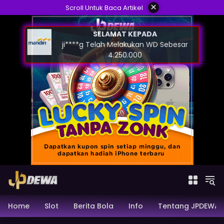
Skip
×
Scroll Untuk Baca Artikel
to
content
SELAMAT KEPADA
ji****g Telah Melakukan WD Sebesar
4.250.000
Home
Slot
Berita Bola
Info
Tentang JPDEWA