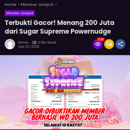
Home
Member Jackpot
Member Jackpot
Terbukti Gacor! Menang 200 Juta
dari Sugar Supreme Powernudge
2198
Admin
2 Min Read
July 30, 2025