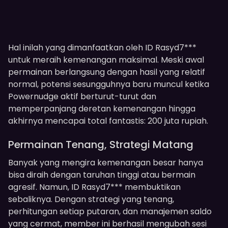
Hal inilah yang dimanfaatkan oleh ID Rasyd7***
untuk meraih kemenangan maksimal. Meski awal
permainan berlangsung dengan hasil yang relatif
normal, potensi sesungguhnya baru muncul ketika
Powernudge aktif berturut-turut dan
memperpanjang deretan kemenangan hingga
akhirnya mencapai total fantastis: 200 juta rupiah.
Permainan Tenang, Strategi Matang
Banyak yang mengira kemenangan besar hanya
bisa diraih dengan taruhan tinggi atau bermain
agresif. Namun, ID Rasyd7*** membuktikan
sebaliknya. Dengan strategi yang tenang,
perhitungan setiap putaran, dan manajemen saldo
yang cermat, member ini berhasil mengubah sesi