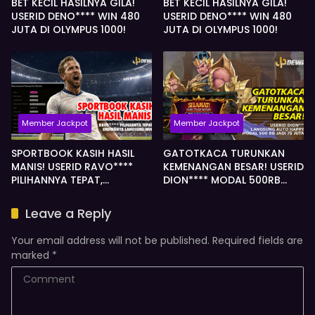
BET KECIL HASILNYA GILA!
BET KECIL HASILNYA GILA!
USERID DENO**** WIN 480
USERID DENO**** WIN 480
JUTA DI OLYMPUS 1000!
JUTA DI OLYMPUS 1000!
Member Jackpot
Member Jackpot
SPORTBOOK KASIH HASIL
GATOTKACA TURUNKAN
MANIS! USERID RAVO****
KEMENANGAN BESAR! USERID
PILIHANNYA TEPAT,
DION**** MODAL 500RB
ENDINGNYA LANGSUNG WIN
JADI 75 JUTA
Leave a Reply
Your email address will not be published.
Required fields are
marked
*