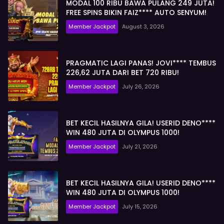
MODAL 100 RIBU BAWA PULANG 249 JUTA!
FREE SPINS BIKIN FAIZ**** AUTO SENYUM!
Member Jackpot
August 3, 2026
PRAGMATIC LAGI PANAS! JOVI**** TEMBUS
226,62 JUTA DARI BET 720 RIBU!
Member Jackpot
July 26, 2026
BET KECIL HASILNYA GILA! USERID DENO****
WIN 480 JUTA DI OLYMPUS 1000!
Member Jackpot
July 21, 2026
BET KECIL HASILNYA GILA! USERID DENO****
WIN 480 JUTA DI OLYMPUS 1000!
Member Jackpot
July 15, 2026