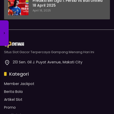
Prediksi BRI Liga 1: Persib vs Bali United
18 April 2025
April 18, 2025
Situs Slot Gacor Terpercaya Gampang Menang Hari Ini
213 Sen. Gil J. Puyat Avenue, Makati City
Kategori
Member Jackpot
Berita Bola
Artikel Slot
Promo