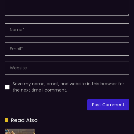
Save my name, email, and website in this browser for
the next time I comment.
Read Also