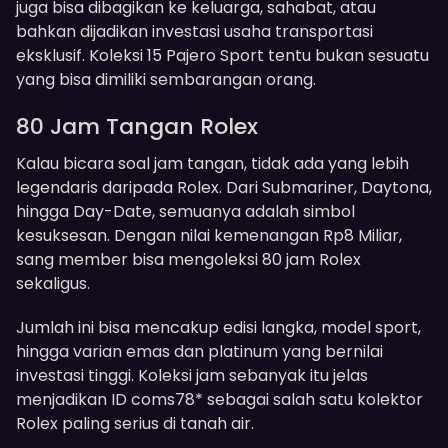
juga bisa dibagikan ke keluarga, sahabat, atau
bahkan dijadikan investasi usaha transportasi
eksklusif. Koleksi 15 Pajero Sport tentu bukan sesuatu
yang bisa dimiliki sembarangan orang.
80 Jam Tangan Rolex
Kalau bicara soal jam tangan, tidak ada yang lebih
legendaris daripada Rolex. Dari Submariner, Daytona,
hingga Day-Date, semuanya adalah simbol
kesuksesan. Dengan nilai kemenangan Rp8 Miliar,
sang member bisa mengoleksi 80 jam Rolex
sekaligus.
Jumlah ini bisa mencakup edisi langka, model sport,
hingga varian emas dan platinum yang bernilai
investasi tinggi. Koleksi jam sebanyak itu jelas
menjadikan ID coms78* sebagai salah satu kolektor
Rolex paling serius di tanah air.