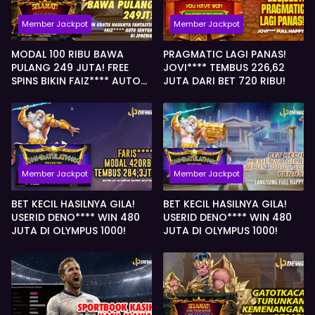
Member Jackpot
Member Jackpot
MODAL 100 RIBU BAWA
PRAGMATIC LAGI PANAS!
PULANG 249 JUTA! FREE
JOVI**** TEMBUS 226,62
SPINS BIKIN FAIZ**** AUTO
JUTA DARI BET 720 RIBU!
SENYUM!
Member Jackpot
Member Jackpot
BET KECIL HASILNYA GILA!
BET KECIL HASILNYA GILA!
USERID DENO**** WIN 480
USERID DENO**** WIN 480
JUTA DI OLYMPUS 1000!
JUTA DI OLYMPUS 1000!