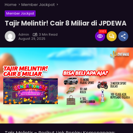
Home
Member Jackpot
Member Jackpot
Tajir Melintir! Cair 8 Miliar di JPDEWA
2323
Admin
3 Min Read
August 29, 2025
Tajir Melintir – Berikut Link Replay Kemenangan: