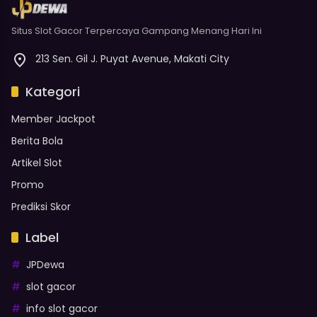
Situs Slot Gacor Terpercaya Gampang Menang Hari Ini
213 Sen. Gil J. Puyat Avenue, Makati City
Kategori
Member Jackpot
Berita Bola
Artikel Slot
Promo
Prediksi Skor
Label
JPDewa
slot gacor
info slot gacor