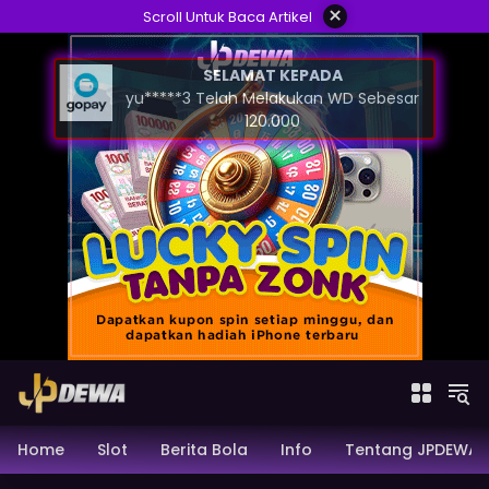
Skip
×
Scroll Untuk Baca Artikel
to
content
SELAMAT KEPADA
yu*****3 Telah Melakukan WD Sebesar
120.000
Home
Slot
Berita Bola
Info
Tentang JPDEWA