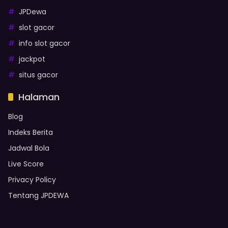
JPDewa
slot gacor
info slot gacor
jackpot
situs gacor
Halaman
Blog
Indeks Berita
Jadwal Bola
Live Score
Privacy Policy
Tentang JPDEWA