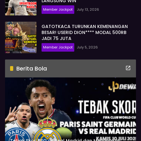
LANGSUNG WIN
Member Jackpot
July 13, 2026
GATOTKACA TURUNKAN KEMENANGAN
BESAR! USERID DION**** MODAL 500RB
JADI 75 JUTA
Member Jackpot
July 5, 2026
Berita Bola
Tebak Skor: PSG vs Real Madrid dan Menangkan