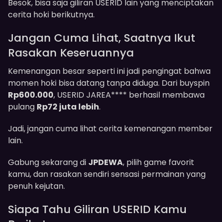
Besok, bisa saja giliran USERID lain yang menciptakan
cerita hoki berikutnya.
Jangan Cuma Lihat, Saatnya Ikut
Rasakan Keseruannya
Kemenangan besar seperti ini jadi pengingat bahwa
momen hoki bisa datang tanpa diduga. Dari buyspin
Rp600.000
, USERID JAREA**** berhasil membawa
pulang
Rp72 juta lebih
.
Jadi, jangan cuma lihat cerita kemenangan member
lain.
Gabung sekarang di
JPDEWA
, pilih game favorit
kamu, dan rasakan sendiri sensasi permainan yang
penuh kejutan.
Siapa Tahu Giliran USERID Kamu