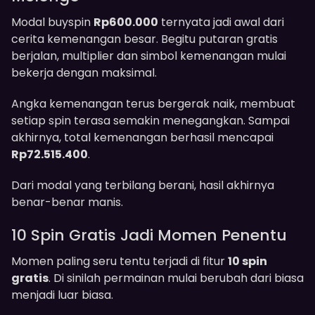
Modal buyspin
Rp600.000
ternyata jadi awal dari
cerita kemenangan besar. Begitu putaran gratis
berjalan, multiplier dan simbol kemenangan mulai
bekerja dengan maksimal.
Angka kemenangan terus bergerak naik, membuat
setiap spin terasa semakin menegangkan. Sampai
akhirnya, total kemenangan berhasil mencapai
Rp72.515.400
.
Dari modal yang terbilang berani, hasil akhirnya
benar-benar manis.
10 Spin Gratis Jadi Momen Penentu
Momen paling seru tentu terjadi di fitur
10 spin
gratis
. Di sinilah permainan mulai berubah dari biasa
menjadi luar biasa.