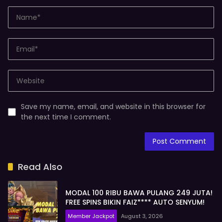
Save my name, email, and website in this browser for
the next time I comment.
Read Also
MODAL 100 RIBU BAWA PULANG 249 JUTA!
FREE SPINS BIKIN FAIZ**** AUTO SENYUM!
Member Jackpot
August 3, 2026