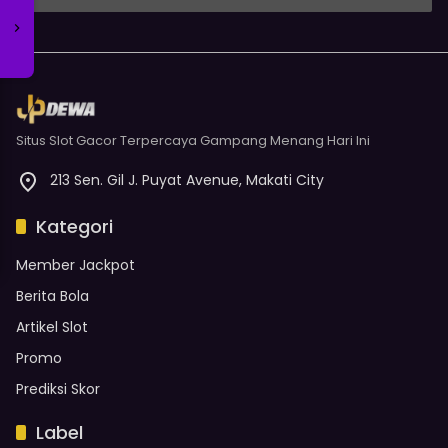
Situs Slot Gacor Terpercaya Gampang Menang Hari Ini
213 Sen. Gil J. Puyat Avenue, Makati City
Kategori
Member Jackpot
Berita Bola
Artikel Slot
Promo
Prediksi Skor
Label