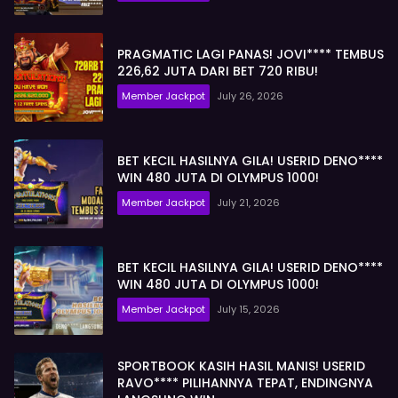
PRAGMATIC LAGI PANAS! JOVI**** TEMBUS
226,62 JUTA DARI BET 720 RIBU!
Member Jackpot
July 26, 2026
BET KECIL HASILNYA GILA! USERID DENO****
WIN 480 JUTA DI OLYMPUS 1000!
Member Jackpot
July 21, 2026
BET KECIL HASILNYA GILA! USERID DENO****
WIN 480 JUTA DI OLYMPUS 1000!
Member Jackpot
July 15, 2026
SPORTBOOK KASIH HASIL MANIS! USERID
RAVO**** PILIHANNYA TEPAT, ENDINGNYA