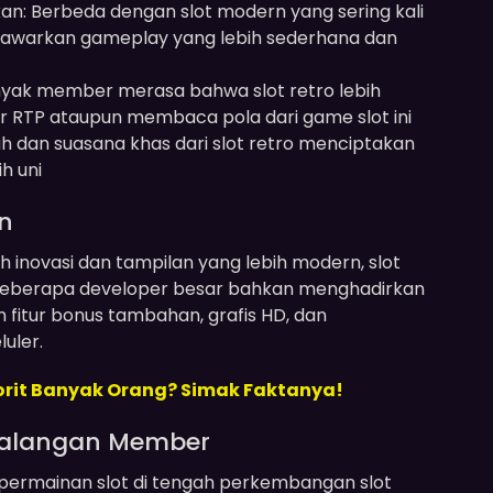
n: Berbeda dengan slot modern yang sering kali
enawarkan gameplay yang lebih sederhana dan
nyak member merasa bahwa slot retro lebih
ur RTP ataupun membaca pola dari game slot ini
ah dan suasana khas dari slot retro menciptakan
h uni
rn
h inovasi dan tampilan yang lebih modern, slot
. Beberapa developer besar bahkan menghadirkan
 fitur bonus tambahan, grafis HD, dan
uler.
orit Banyak Orang? Simak Faktanya!
 Kalangan Member
permainan slot di tengah perkembangan slot