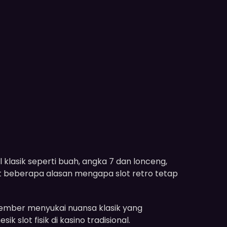
klasik seperti buah, angka 7 dan lonceng,
ikut beberapa alasan mengapa slot retro tetap
member menyukai nuansa klasik yang
slot fisik di kasino tradisional.