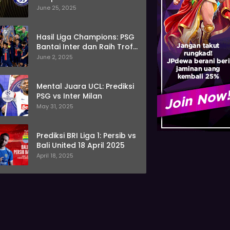
June 25, 2025
Hasil Liga Champions: PSG
Bantai Inter dan Raih Trofi
Pertama
June 2, 2025
Mental Juara UCL: Prediksi
PSG vs Inter Milan
May 31, 2025
Prediksi BRI Liga 1: Persib vs
Bali United 18 April 2025
April 18, 2025