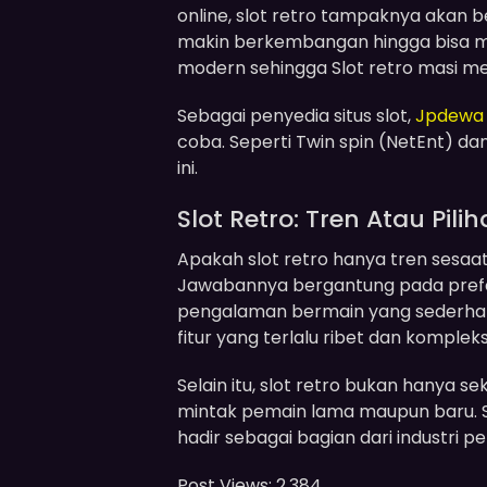
online, slot retro tampaknya akan 
makin berkembangan hingga bisa m
modern sehingga Slot retro masi me
Sebagai penyedia situs slot,
Jpdewa
coba. Seperti Twin spin (NetEnt) da
ini.
Slot Retro: Tren Atau Pili
Apakah slot retro hanya tren sesaat 
Jawabannya bergantung pada prefe
pengalaman bermain yang sederhan
fitur yang terlalu ribet dan kompleks
Selain itu, slot retro bukan hanya se
mintak pemain lama maupun baru. S
hadir sebagai bagian dari industri pe
Post Views:
2,384