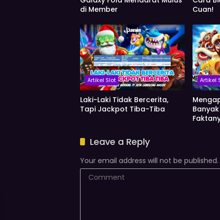
di Member
Cuan!
Artikel Slot
Artikel 
Laki-Laki Tidak Bercerita,
Mengapa
Tapi Jackpot Tiba-Tiba
Banyak
Faktan
Leave a Reply
Your email address will not be published.