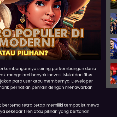
at perkembangannya seiring perkembangan dunia
ak mengalami banyak inovasi. Mulai dari fitus
anjakan para user atau membernya. Developer
enarik perhatian pemain dengan menawarkan
lot bertema retro tetap memiliki tempat istimewa
ya sekedar tren atau pilihan yang bertahan