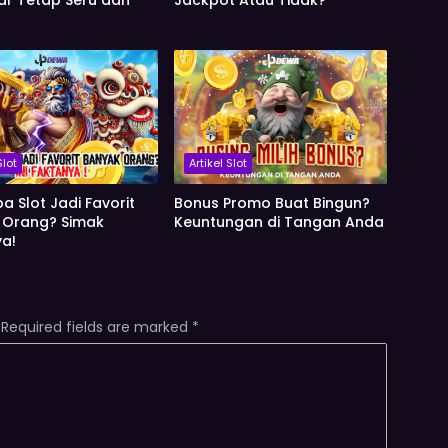
Slot
Artikel Slot
 Slot Jadi Favorit
Bonus Promo Buat Bingun?
 Orang? Simak
Keuntungan di Tangan Anda
ya!
Required fields are marked
*