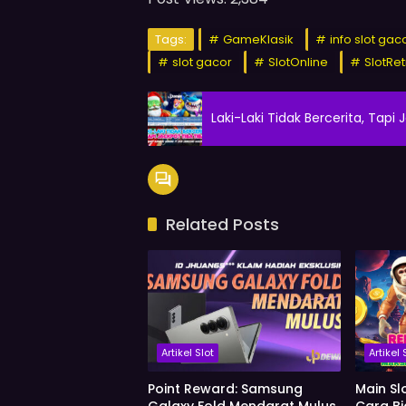
Tags:
GameKlasik
info slot gac
slot gacor
SlotOnline
SlotRet
Laki-Laki Tidak Bercerita, Tapi
Related Posts
Artikel Slot
Artikel 
Point Reward: Samsung
Main Sl
Galaxy Fold Mendarat Mulus
Cara Bi