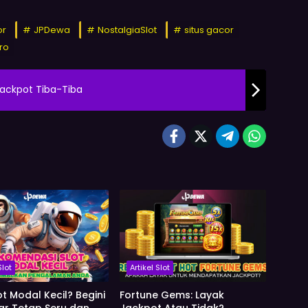
or
JPDewa
NostalgiaSlot
situs gacor
ro
 Jackpot Tiba-Tiba
Slot
Artikel Slot
ot Modal Kecil? Begini
Fortune Gems: Layak
ar Tetap Seru dan
Jackpot Atau Tidak?