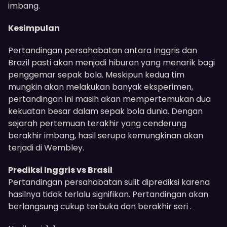
imbang.
Kesimpulan
Pertandingan persahabatan antara Inggris dan
Brazil pasti akan menjadi hiburan yang menarik bagi
penggemar sepak bola. Meskipun kedua tim
mungkin akan melakukan banyak eksperimen,
pertandingan ini masih akan mempertemukan dua
kekuatan besar dalam sepak bola dunia. Dengan
sejarah pertemuan terakhir yang cenderung
berakhir imbang, hasil serupa kemungkinan akan
terjadi di Wembley.
Prediksi Inggris vs Brasil
Pertandingan persahabatan sulit diprediksi karena
hasilnya tidak terlalu signifikan. Pertandingan akan
berlangsung cukup terbuka dan berakhir seri .