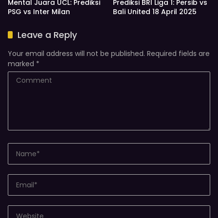
Mental Juara UCL: Prediksi
Prediksi BRI Liga 1: Persib vs
PSG vs Inter Milan
Bali United 18 April 2025
Leave a Reply
Your email address will not be published.
Required fields are
marked
*