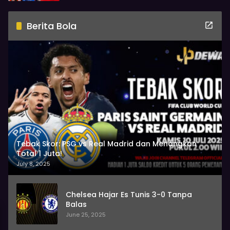
Berita Bola
Tebak Skor: PSG vs Real Madrid dan Menangkan
Total 1 Juta!
July 8, 2025
Chelsea Hajar Es Tunis 3-0 Tanpa
Balas
June 25, 2025