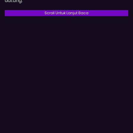
datang.
Scroll Untuk Lanjut Baca