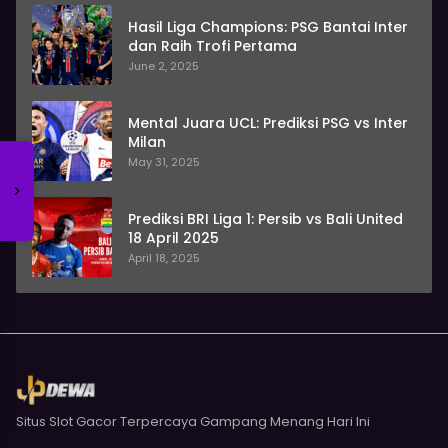
Hasil Liga Champions: PSG Bantai Inter
dan Raih Trofi Pertama
June 2, 2025
Mental Juara UCL: Prediksi PSG vs Inter
Milan
May 31, 2025
Prediksi BRI Liga 1: Persib vs Bali United
18 April 2025
April 18, 2025
Situs Slot Gacor Terpercaya Gampang Menang Hari Ini