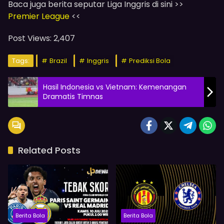
Baca juga berita seputar Liga Inggris di sini >>
Premier League
<<
Post Views:
2,407
Tags:
Brazil
Inggris
Prediksi Bola
Hasil Indonesia vs Vietnam: Kemenangan
Dramatis Timnas
Related Posts
Berita Bola
Berita Bola