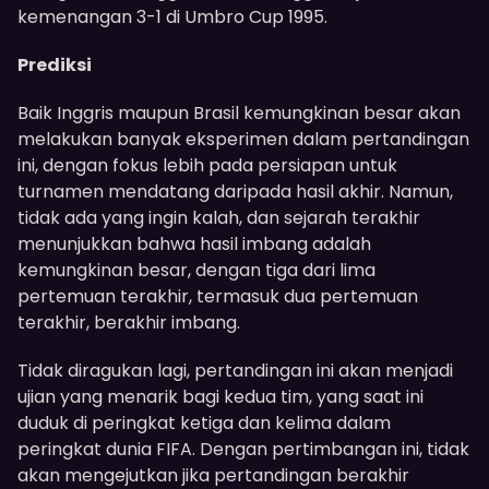
kemenangan 3-1 di Umbro Cup 1995.
Prediksi
Baik Inggris maupun Brasil kemungkinan besar akan
melakukan banyak eksperimen dalam pertandingan
ini, dengan fokus lebih pada persiapan untuk
turnamen mendatang daripada hasil akhir. Namun,
tidak ada yang ingin kalah, dan sejarah terakhir
menunjukkan bahwa hasil imbang adalah
kemungkinan besar, dengan tiga dari lima
pertemuan terakhir, termasuk dua pertemuan
terakhir, berakhir imbang.
Tidak diragukan lagi, pertandingan ini akan menjadi
ujian yang menarik bagi kedua tim, yang saat ini
duduk di peringkat ketiga dan kelima dalam
peringkat dunia FIFA. Dengan pertimbangan ini, tidak
akan mengejutkan jika pertandingan berakhir