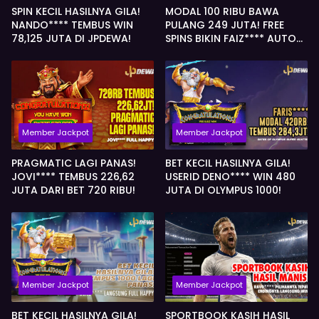
SPIN KECIL HASILNYA GILA!
MODAL 100 RIBU BAWA
NANDO**** TEMBUS WIN
PULANG 249 JUTA! FREE
78,125 JUTA DI JPDEWA!
SPINS BIKIN FAIZ**** AUTO
SENYUM!
Member Jackpot
Member Jackpot
PRAGMATIC LAGI PANAS!
BET KECIL HASILNYA GILA!
JOVI**** TEMBUS 226,62
USERID DENO**** WIN 480
JUTA DARI BET 720 RIBU!
JUTA DI OLYMPUS 1000!
Member Jackpot
Member Jackpot
BET KECIL HASILNYA GILA!
SPORTBOOK KASIH HASIL