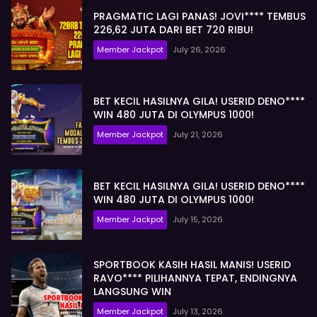
PRAGMATIC LAGI PANAS! JOVI**** TEMBUS
226,62 JUTA DARI BET 720 RIBU!
Member Jackpot
July 26, 2026
BET KECIL HASILNYA GILA! USERID DENO****
WIN 480 JUTA DI OLYMPUS 1000!
Member Jackpot
July 21, 2026
BET KECIL HASILNYA GILA! USERID DENO****
WIN 480 JUTA DI OLYMPUS 1000!
Member Jackpot
July 15, 2026
SPORTBOOK KASIH HASIL MANIS! USERID
RAVO**** PILIHANNYA TEPAT, ENDINGNYA
LANGSUNG WIN
Member Jackpot
July 13, 2026