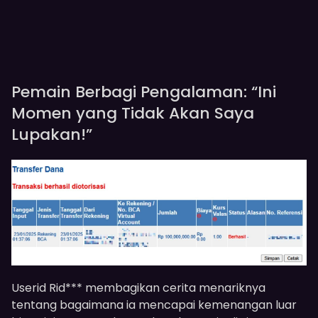
Pemain Berbagi Pengalaman: “Ini
Momen yang Tidak Akan Saya
Lupakan!”
Userid Rid*** membagikan cerita menariknya
tentang bagaimana ia mencapai kemenangan luar