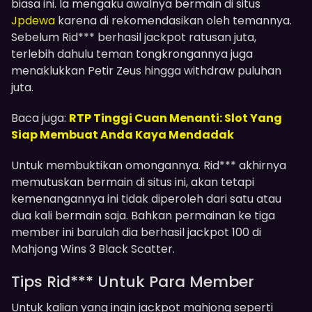
biasa ini. Ia mengaku awalnya bermain di situs
Jpdewa
karena di rekomendasikan oleh temannya.
Sebelum Rid*** berhasil jackpot ratusan juta,
terlebih dahulu teman tongkrongannya juga
menaklukkan Petir Zeus hingga withdraw puluhan
juta.
Baca juga:
RTP Tinggi Cuan Menanti: Slot Yang
Siap Membuat Anda Kaya Mendadak
Untuk membuktikan omongannya. Rid*** akhirnya
memutuskan bermain di situs ini, akan tetapi
kemenangannya ini tidak diperoleh dari satu atau
dua kali bermain saja. Bahkan permainan ke tiga
member ini barulah dia berhasil jackpot 100 di
Mahjong Wins 3 Black Scatter.
Tips Rid*** Untuk Para Member
Untuk kalian yang ingin jackpot mahjong seperti