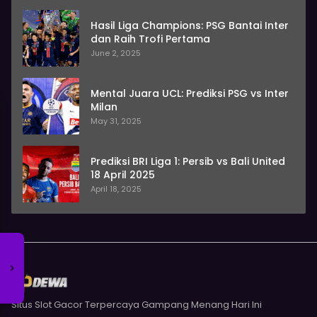
Hasil Liga Champions: PSG Bantai Inter
dan Raih Trofi Pertama
June 2, 2025
Mental Juara UCL: Prediksi PSG vs Inter
Milan
May 31, 2025
Prediksi BRI Liga 1: Persib vs Bali United
18 April 2025
April 18, 2025
Situs Slot Gacor Terpercaya Gampang Menang Hari Ini