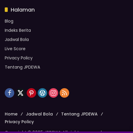
Halaman
Blog
Indeks Berita
Jadwal Bola
Live Score
Privacy Policy
Tentang JPDEWA
Home
Jadwal Bola
Tentang JPDEWA
Privacy Policy
Copyright © 2025 JPDEWA All rights reserved.