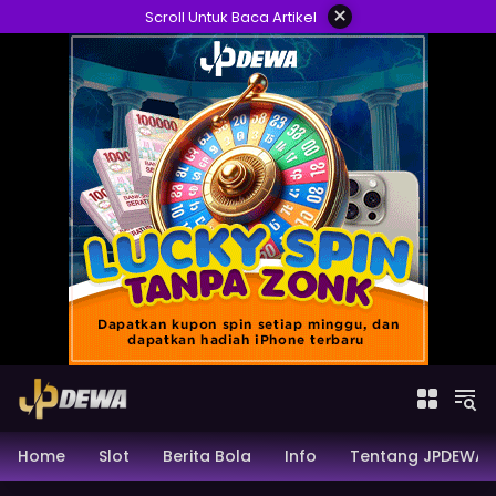
Skip
×
Scroll Untuk Baca Artikel
to
content
SELAMAT KEPADA
to***1 Telah Melakukan WD Sebesar
2.250.000
Home
Slot
Berita Bola
Info
Tentang JPDEWA