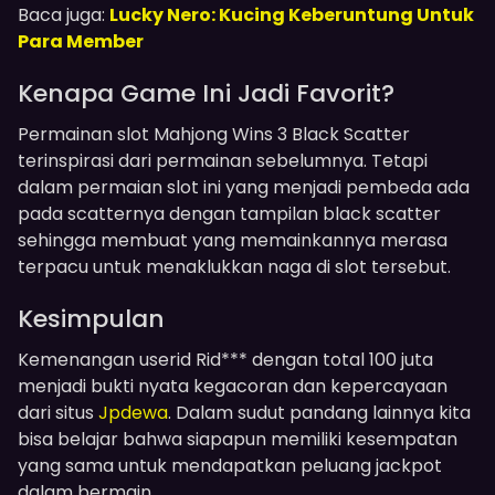
Baca juga:
Lucky Nero: Kucing Keberuntung Untuk
Para Member
Kenapa Game Ini Jadi Favorit?
Permainan slot Mahjong Wins 3 Black Scatter
terinspirasi dari permainan sebelumnya. Tetapi
dalam permaian slot ini yang menjadi pembeda ada
pada scatternya dengan tampilan black scatter
sehingga membuat yang memainkannya merasa
terpacu untuk menaklukkan naga di slot tersebut.
Kesimpulan
Kemenangan userid Rid*** dengan total 100 juta
menjadi bukti nyata kegacoran dan kepercayaan
dari situs
Jpdewa
. Dalam sudut pandang lainnya kita
bisa belajar bahwa siapapun memiliki kesempatan
yang sama untuk mendapatkan peluang jackpot
dalam bermain.