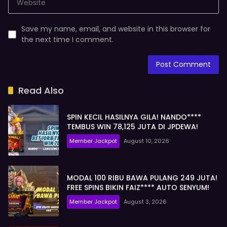
Save my name, email, and website in this browser for
the next time I comment.
Read Also
SPIN KECIL HASILNYA GILA! NANDO****
TEMBUS WIN 78,125 JUTA DI JPDEWA!
Member Jackpot
August 10, 2026
MODAL 100 RIBU BAWA PULANG 249 JUTA!
FREE SPINS BIKIN FAIZ**** AUTO SENYUM!
Member Jackpot
August 3, 2026