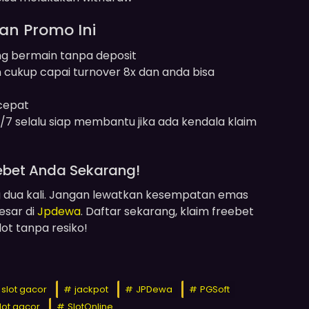
n Promo Ini
ng bermain tanpa deposit
cukup capai turnover 8x dan anda bisa
cepat
7 selalu siap membantu jika ada kendala klaim
ebet Anda Sekarang!
g dua kali. Jangan lewatkan kesempatan emas
esar di
Jpdewa
. Daftar sekarang, klaim freebet
lot tanpa resiko!
 slot gacor
jackpot
JPDewa
PGSoft
lot gacor
SlotOnline