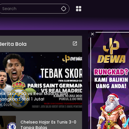
×
Berita Bola
ak Skor: PSG vs Real Madrid dan
angkan Total 1 Juta!
 8, 2025
Chelsea Hajar Es Tunis 3-0
Tanpa Balas