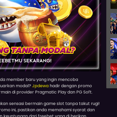
da member baru yang ingin mencoba
luarkan modal?
Jpdewa
hadir dengan promo
main di provider Pragmatic Play dan PG Soft.
kan sensasi bermain game slot tanpa takut rugi!
omo ini, pastikan anda memahami syarat dan
 keuntungan dari freebet yang di berikan