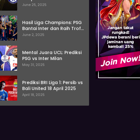
June 25, 2025
Hasil Liga Champions: PSG
Bantai Inter dan Raih Trofi
Pertama
June 2, 2025
Mental Juara UCL: Prediksi
PSG vs Inter Milan
May 31, 2025
Prediksi BRI Liga 1: Persib vs
Bali United 18 April 2025
April 18, 2025