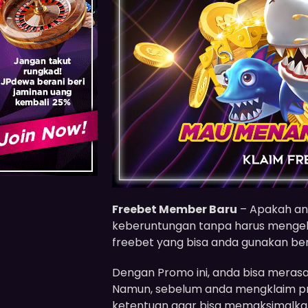
Freebet Member Baru
– Apakah an
keberuntungan tanpa harus menge
freebet yang bisa anda gunakan ber
Dengan Promo ini, anda bisa merasa
Namun, sebelum anda mengklaim pr
ketentuan agar bisa memaksimalkan