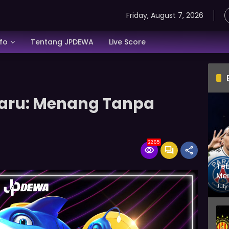
Friday, August 7, 2026
nfo
Tentang JPDEWA
Live Score
aru: Menang Tanpa
2265
Teb
Men
July