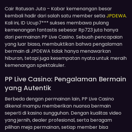
Cair Ratusan Juta – Kabar kemenangan besar
kembali hadir dari salah satu member setia
JPDEWA
.
Kali ini, ID Ucup7*** sukses membawa pulang
kemenangan fantastis sebesar Rp723 juta hanya
dari permainan PP Live Casino. Sebuah pencapaian
yang luar biasa, membuktikan bahwa pengalaman
bermain di JPDEWA tidak hanya menawarkan
hiburan, tetapi juga kesempatan nyata untuk meraih
kemenangan spektakuler.
PP Live Casino: Pengalaman Bermain
yang Autentik
Berbeda dengan permainan lain, PP Live Casino
dikenal mampu memberikan nuansa bermain
seperti di kasino sungguhan. Dengan kualitas video
yang jernih, dealer profesional, serta beragam
pilihan meja permainan, setiap member bisa