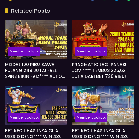
Related Posts
Member Jackpot
Member Jackpot
MODAL 100 RIBU BAWA
PRAGMATIC LAGI PANAS!
PULANG 249 JUTA! FREE
JOVI**** TEMBUS 226,62
SPINS BIKIN FAIZ**** AUTO
JUTA DARI BET 720 RIBU!
SENYUM!
Member Jackpot
Member Jackpot
BET KECIL HASILNYA GILA!
BET KECIL HASILNYA GILA!
USERID DENO**** WIN 480
USERID DENO**** WIN 480