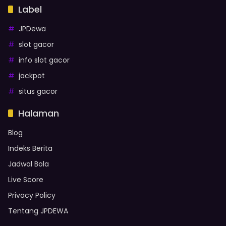
Label
JPDewa
slot gacor
info slot gacor
jackpot
situs gacor
Halaman
Blog
Indeks Berita
Jadwal Bola
Live Score
Privacy Policy
Tentang JPDEWA