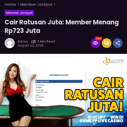
Home
Member Jackpot
Member Jackpot
Cair Ratusan Juta: Member Menang
Rp723 Juta
2184
Admin
3 Min Read
August 20, 2025