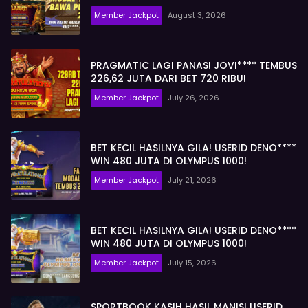
Member Jackpot
August 3, 2026
PRAGMATIC LAGI PANAS! JOVI**** TEMBUS
226,62 JUTA DARI BET 720 RIBU!
Member Jackpot
July 26, 2026
BET KECIL HASILNYA GILA! USERID DENO****
WIN 480 JUTA DI OLYMPUS 1000!
Member Jackpot
July 21, 2026
BET KECIL HASILNYA GILA! USERID DENO****
WIN 480 JUTA DI OLYMPUS 1000!
Member Jackpot
July 15, 2026
SPORTBOOK KASIH HASIL MANIS! USERID