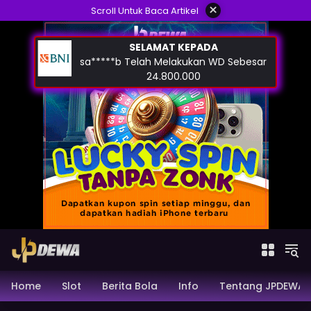
Skip
×
Scroll Untuk Baca Artikel
to
content
SELAMAT KEPADA
sa*****b Telah Melakukan WD Sebesar
24.800.000
Home
Slot
Berita Bola
Info
Tentang JPDEWA