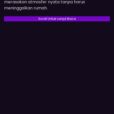
merasakan atmosfer nyata tanpa harus
meninggalkan rumah.
Scroll Untuk Lanjut Baca