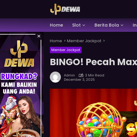
Skip
to
content
Home
Slot
Berita Bola
I
×
Home
Member Jackpot
Member Jackpot
BINGO! Pecah Max
Admin
3 Min Read
December 3, 2025