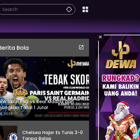
×
Berita Bola
ak Skor: PSG vs Real Madrid dan
angkan Total 1 Juta!
 8, 2025
Chelsea Hajar Es Tunis 3-0
Tanpa Balas