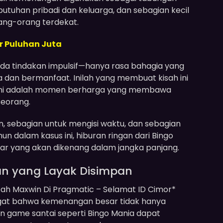
utuhan pribadi dan keluarga, dan sebagian kecil
ang-orang terdekat.
r Puluhan Juta
 ada tindakan impulsif—hanya rasa bahagia yang
 dan bermanfaat. Inilah yang membuat kisah ini
; ini adalah momen berharga yang membawa
eorang.
, sebagian untuk mengisi waktu, dan sebagian
mun dalam kasus ini, hiburan ringan dari Bingo
sar yang akan dikenang dalam jangka panjang.
n yang Layak Disimpan
ecah Maxwin Di Pragmatic – Selamat ID Cimor*
ngat bahwa kemenangan besar tidak hanya
n game santai seperti Bingo Mania dapat