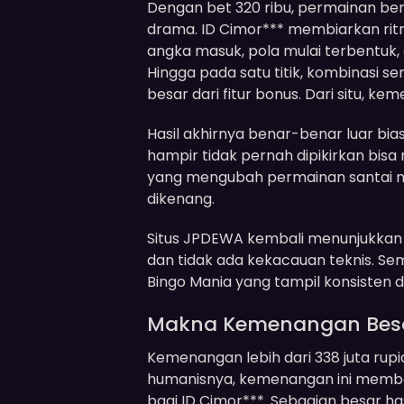
Dengan bet 320 ribu, permainan berja
drama. ID Cimor*** membiarkan ritm
angka masuk, pola mulai terbentuk,
Hingga pada satu titik, kombinasi s
besar dari fitur bonus. Dari situ, k
Hasil akhirnya benar-benar luar bias
hampir tidak pernah dipikirkan bis
yang mengubah permainan santai 
dikenang.
Situs JPDEWA kembali menunjukkan ku
dan tidak ada kekacauan teknis. Sem
Bingo Mania yang tampil konsisten da
Makna Kemenangan Bes
Kemenangan lebih dari 338 juta rupi
humanisnya, kemenangan ini memberi
bagi ID Cimor***. Sebagian besar 