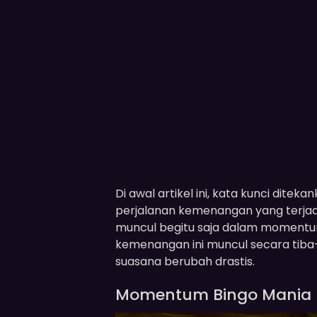
Di awal artikel ini, kata kunci dit
perjalanan kemenangan yang terjadi:
muncul begitu saja dalam moment
kemenangan ini muncul secara tiba
suasana berubah drastis.
Momentum Bingo Mania 