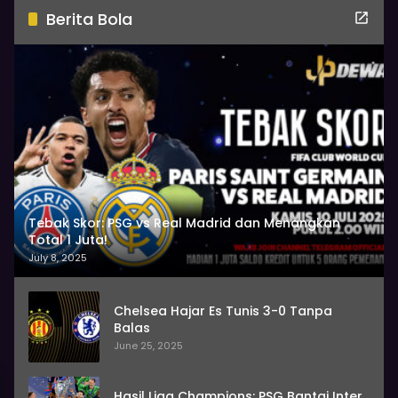
Berita Bola
Tebak Skor: PSG vs Real Madrid dan Menangkan
Total 1 Juta!
July 8, 2025
Chelsea Hajar Es Tunis 3-0 Tanpa
Balas
June 25, 2025
Hasil Liga Champions: PSG Bantai Inter