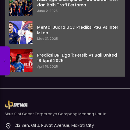
dan Raih Trofi Pertama
June 2, 2025
Mental Juara UCL: Prediksi PSG vs Inter
Milan
May 31, 2025
Prediksi BRI Liga 1: Persib vs Bali United
18 April 2025
April 18, 2025
Situs Slot Gacor Terpercaya Gampang Menang Hari Ini
213 Sen. Gil J. Puyat Avenue, Makati City