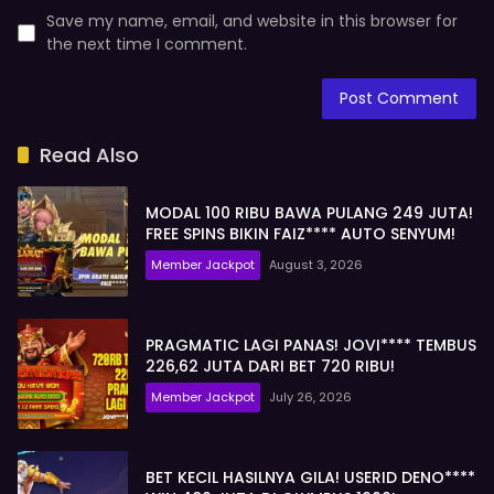
Save my name, email, and website in this browser for
the next time I comment.
Read Also
MODAL 100 RIBU BAWA PULANG 249 JUTA!
FREE SPINS BIKIN FAIZ**** AUTO SENYUM!
Member Jackpot
August 3, 2026
PRAGMATIC LAGI PANAS! JOVI**** TEMBUS
226,62 JUTA DARI BET 720 RIBU!
Member Jackpot
July 26, 2026
BET KECIL HASILNYA GILA! USERID DENO****