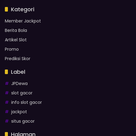
Kategori
Member Jackpot
Berita Bola
Artikel Slot
Promo
Prediksi Skor
Label
JPDewa
slot gacor
info slot gacor
jackpot
situs gacor
Halaman