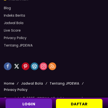
Blog
Indeks Berita
Jadwal Bola
Live Score
Privacy Policy
Tentang JPDEWA
Home
Jadwal Bola
Tentang JPDEWA
Privacy Policy
Copyright © 2025 JPDEWA All rights reserved.
LOGIN
DAFTAR