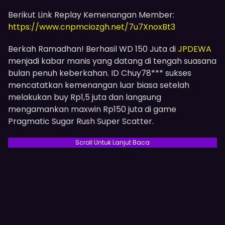
Berikut Link Replay Kemenangan Member:
https://www.cnpmciozgh.net/7u7XnoxBt3
Berkah Ramadhan! Berhasil WD 150 Juta di
JPDEWA
menjadi kabar manis yang datang di tengah suasana
bulan penuh keberkahan. ID Chuy78*** sukses
mencatatkan kemenangan luar biasa setelah
melakukan buy Rp1,5 juta dan langsung
mengamankan maxwin Rp150 juta di game
Pragmatic Sugar Rush Super Scatter.
Scroll Untuk Lanjut Baca