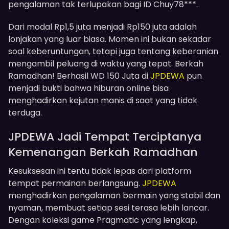
pengalaman tak terlupakan bagi ID Chuy78***.
Dari modal Rp1,5 juta menjadi Rp150 juta adalah
lonjakan yang luar biasa. Momen ini bukan sekadar
soal keberuntungan, tetapi juga tentang keberanian
mengambil peluang di waktu yang tepat. Berkah
Ramadhan! Berhasil WD 150 Juta di
JPDEWA
pun
menjadi bukti bahwa hiburan online bisa
menghadirkan kejutan manis di saat yang tidak
terduga.
JPDEWA Jadi Tempat Terciptanya
Kemenangan Berkah Ramadhan
Kesuksesan ini tentu tidak lepas dari platform
tempat permainan berlangsung.
JPDEWA
menghadirkan pengalaman bermain yang stabil dan
nyaman, membuat setiap sesi terasa lebih lancar.
Dengan koleksi game Pragmatic yang lengkap,