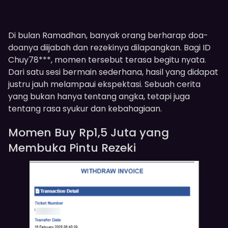
Di bulan Ramadhan, banyak orang berharap doa-
doanya diijabah dan rezekinya dilapangkan. Bagi ID
Chuy78***, momen tersebut terasa begitu nyata.
Dari satu sesi bermain sederhana, hasil yang didapat
justru jauh melampaui ekspektasi. Sebuah cerita
yang bukan hanya tentang angka, tetapi juga
tentang rasa syukur dan kebahagiaan.
Momen Buy Rp1,5 Juta yang
Membuka Pintu Rezeki