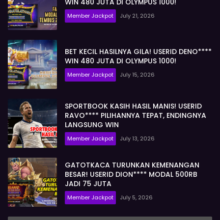
WIN 480 JUTA DI OLYMPUS 1000!
Member Jackpot
July 21, 2026
BET KECIL HASILNYA GILA! USERID DENO****
WIN 480 JUTA DI OLYMPUS 1000!
Member Jackpot
July 15, 2026
SPORTBOOK KASIH HASIL MANIS! USERID
RAVO**** PILIHANNYA TEPAT, ENDINGNYA
LANGSUNG WIN
Member Jackpot
July 13, 2026
GATOTKACA TURUNKAN KEMENANGAN
BESAR! USERID DION**** MODAL 500RB
JADI 75 JUTA
Member Jackpot
July 5, 2026