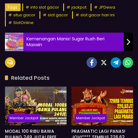
Tags:
info slot gacor
jackpot
JPDewa
situs gacor
slot gacor
slot gacor hari ini
SlotOnline
Kemenangan Manis! Sugar Rush Beri
Maxwin
Related Posts
Member Jackpot
Member Jackpot
MODAL 100 RIBU BAWA
PRAGMATIC LAGI PANAS!
PULANG 249 JUTA! FREE
JOVI**** TEMBUS 226,62