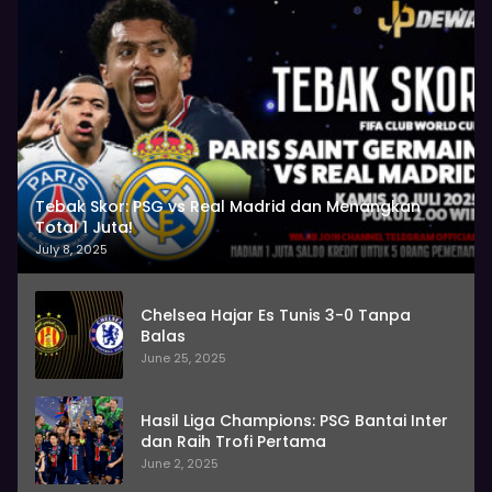
Tebak Skor: PSG vs Real Madrid dan Menangkan
Total 1 Juta!
July 8, 2025
Chelsea Hajar Es Tunis 3-0 Tanpa
Balas
June 25, 2025
Hasil Liga Champions: PSG Bantai Inter
dan Raih Trofi Pertama
June 2, 2025