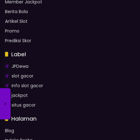
Member Jackpot
Berita Bola
Artikel Slot
Promo
Prediksi Skor
Label
JPDewa
slot gacor
info slot gacor
jackpot
situs gacor
Halaman
Blog