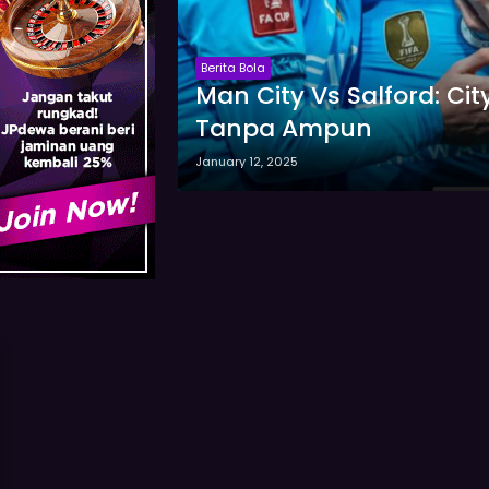
Berita Bola
Man City Vs Salford: Ci
Tanpa Ampun
January 12, 2025