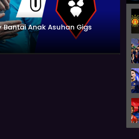
ty Bantai Anak Asuhan Gigs