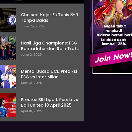
Chelsea Hajar Es Tunis 3-0
Tanpa Balas
June 25, 2025
Hasil Liga Champions: PSG
Bantai Inter dan Raih Trofi
Pertama
June 2, 2025
Mental Juara UCL: Prediksi
PSG vs Inter Milan
May 31, 2025
Prediksi BRI Liga 1: Persib vs
Bali United 18 April 2025
April 18, 2025