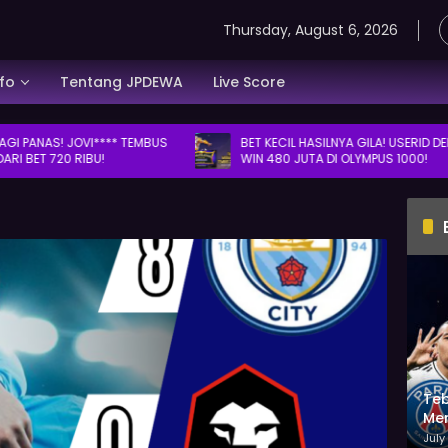
Thursday, August 6, 2026
nfo
Tentang JPDEWA
Live Score
NAS! JOVI**** TEMBUS
BET KECIL HASILNYA GILA! USERID DENO***
ET 720 RIBU!
WIN 480 JUTA DI OLYMPUS 1000!
Teb
Men
July