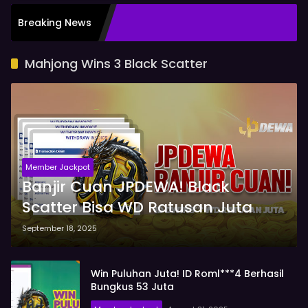
Breaking News
Mahjong Wins 3 Black Scatter
Member Jackpot
Banjir Cuan JPDEWA! Black
Scatter Bisa WD Ratusan Juta
September 18, 2025
Win Puluhan Juta! ID Roml***4 Berhasil
Bungkus 53 Juta