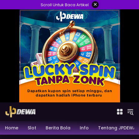
Skip
×
Scroll Untuk Baca Artikel
to
content
Home
Slot
Berita Bola
Info
Tentang JPDEWA