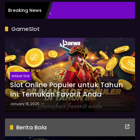
HASIL MANIS! USERID
Breaking News
NYA TEPAT, ENDINGNYA
GameSlot
Artikel Slot
Slot Online Populer untuk Tahun
Ini: Temukan Favorit Anda
January 18, 2025
Berita Bola