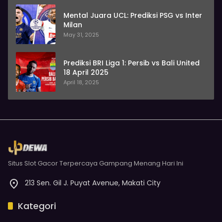
Mental Juara UCL: Prediksi PSG vs Inter
Milan
May 31, 2025
Prediksi BRI Liga 1: Persib vs Bali United
18 April 2025
April 18, 2025
Situs Slot Gacor Terpercaya Gampang Menang Hari Ini
213 Sen. Gil J. Puyat Avenue, Makati City
Kategori