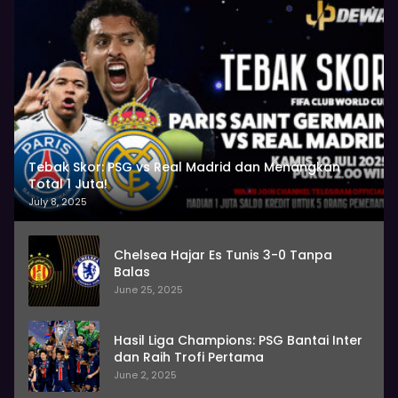
Tebak Skor: PSG vs Real Madrid dan Menangkan
Total 1 Juta!
July 8, 2025
Chelsea Hajar Es Tunis 3-0 Tanpa
Balas
June 25, 2025
Hasil Liga Champions: PSG Bantai Inter
dan Raih Trofi Pertama
June 2, 2025