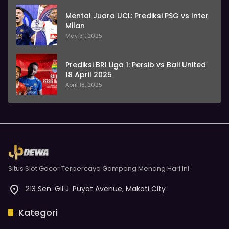
Mental Juara UCL: Prediksi PSG vs Inter
Milan
May 31, 2025
Prediksi BRI Liga 1: Persib vs Bali United
18 April 2025
April 18, 2025
Situs Slot Gacor Terpercaya Gampang Menang Hari Ini
213 Sen. Gil J. Puyat Avenue, Makati City
Kategori