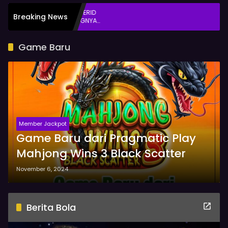
ASIH HASIL MANIS! USERID
Breaking News
LIHANNYA TEPAT, ENDINGNYA
IN
Game Baru
Member Jackpot
Game Baru dari Pragmatic Play
Mahjong Wins 3 Black Scatter
November 6, 2024
Berita Bola