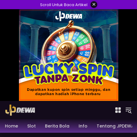
Skip
×
Scroll Untuk Baca Artikel
to
content
Home
Slot
Berita Bola
Info
Tentang JPDEWA