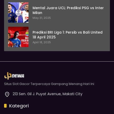
Mental Juara UCL: Prediksi PSG vs Inter
Milan
May 31, 2025
Prediksi BRI Liga 1: Persib vs Bali United
18 April 2025
April 18, 2025
Situs Slot Gacor Terpercaya Gampang Menang Hari Ini
213 Sen. Gil J. Puyat Avenue, Makati City
Kategori