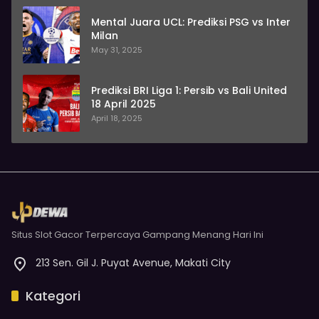
Mental Juara UCL: Prediksi PSG vs Inter
Milan
May 31, 2025
Prediksi BRI Liga 1: Persib vs Bali United
18 April 2025
April 18, 2025
Situs Slot Gacor Terpercaya Gampang Menang Hari Ini
213 Sen. Gil J. Puyat Avenue, Makati City
Kategori