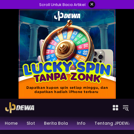
Skip
×
Scroll Untuk Baca Artikel
to
content
Home
Slot
Berita Bola
Info
Tentang JPDEWA