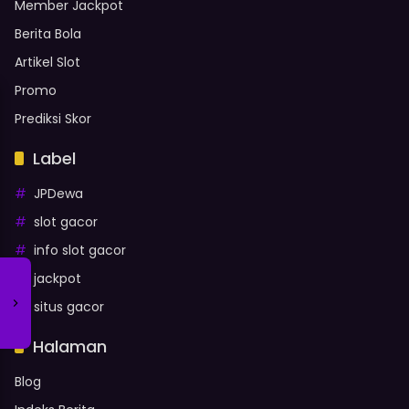
Member Jackpot
Berita Bola
Artikel Slot
Promo
Prediksi Skor
Label
JPDewa
slot gacor
info slot gacor
jackpot
situs gacor
Halaman
Blog