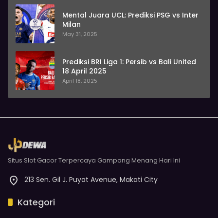
Mental Juara UCL: Prediksi PSG vs Inter
Milan
May 31, 2025
Prediksi BRI Liga 1: Persib vs Bali United
18 April 2025
April 18, 2025
Situs Slot Gacor Terpercaya Gampang Menang Hari Ini
213 Sen. Gil J. Puyat Avenue, Makati City
Kategori