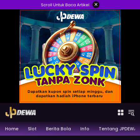
Skip
×
Scroll Untuk Baca Artikel
to
content
Home
Slot
Berita Bola
Info
Tentang JPDEWA