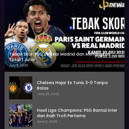
Tebak Skor: PSG vs Real Madrid dan Menangkan
Total 1 Juta!
July 8, 2025
Chelsea Hajar Es Tunis 3-0 Tanpa
Balas
June 25, 2025
Hasil Liga Champions: PSG Bantai Inter
dan Raih Trofi Pertama
June 2, 2025