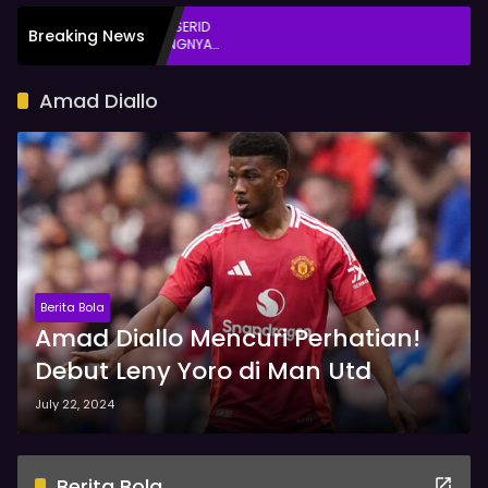
ASIH HASIL MANIS! USERID
Breaking News
LIHANNYA TEPAT, ENDINGNYA
IN
Amad Diallo
Berita Bola
Amad Diallo Mencuri Perhatian!
Debut Leny Yoro di Man Utd
July 22, 2024
Berita Bola