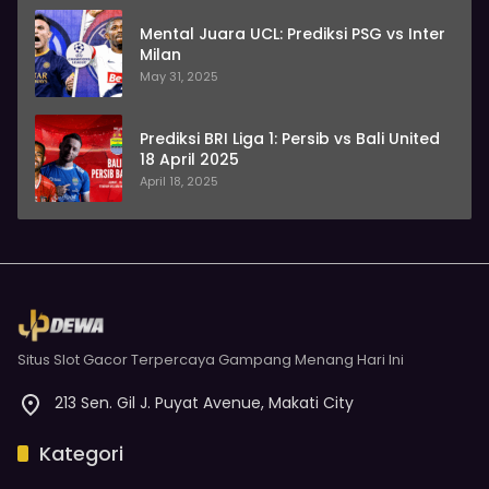
Mental Juara UCL: Prediksi PSG vs Inter
Milan
May 31, 2025
Prediksi BRI Liga 1: Persib vs Bali United
18 April 2025
April 18, 2025
Situs Slot Gacor Terpercaya Gampang Menang Hari Ini
213 Sen. Gil J. Puyat Avenue, Makati City
Kategori