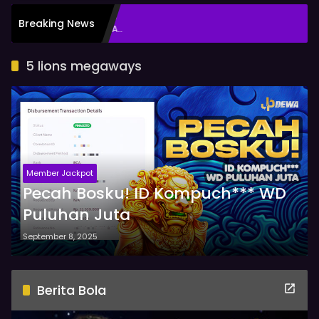
 HASIL MANIS! USERID
Breaking News
NNYA TEPAT, ENDINGNYA
5 lions megaways
Member Jackpot
Pecah Bosku! ID Kompuch*** WD
Puluhan Juta
September 8, 2025
Berita Bola