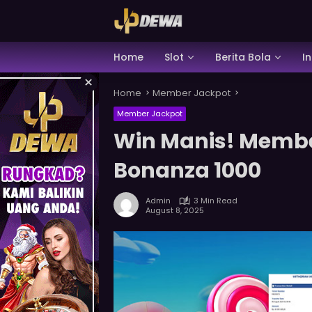
Skip
to
content
SELAMAT KEPADA
Home
Slot
Berita Bola
I
do*****9 Telah Melakukan WD Sebesar
×
2.700.000
Home
Member Jackpot
Member Jackpot
Win Manis! Membe
Bonanza 1000
Admin
3 Min Read
August 8, 2025