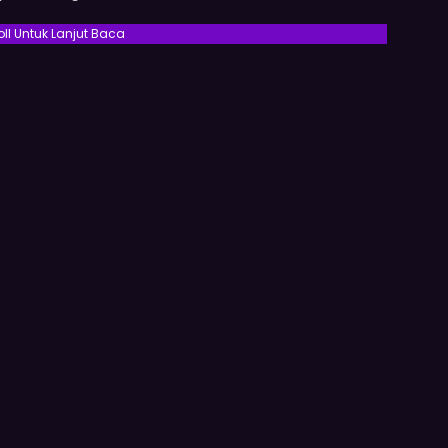
oll Untuk Lanjut Baca