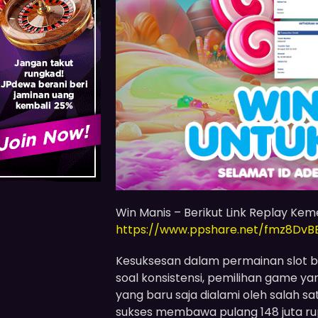
Win Manis – Berikut Link Replay K
https://www.ppshare.net/fmz8DvB
Kesuksesan dalam permainan slot b
soal konsistensi, pemilihan game yan
yang baru saja dialami oleh salah 
sukses membawa pulang 148 juta ru