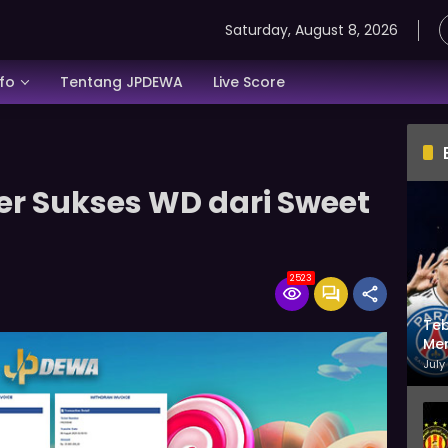
Saturday, August 8, 2026
nfo
Tentang JPDEWA
Live Score
r Sukses WD dari Sweet
2523
Teb
Men
July