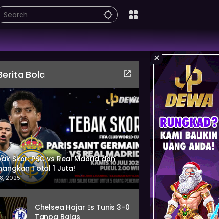
×
Berita Bola
ak Skor: PSG vs Real Madrid dan
angkan Total 1 Juta!
 8, 2025
Chelsea Hajar Es Tunis 3-0
Tanpa Balas