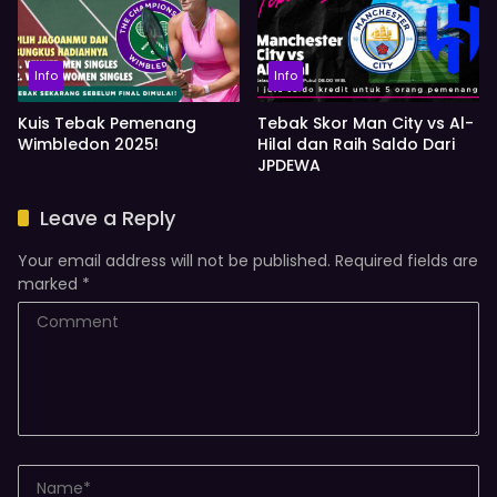
Info
Info
Kuis Tebak Pemenang
Tebak Skor Man City vs Al-
Wimbledon 2025!
Hilal dan Raih Saldo Dari
JPDEWA
Leave a Reply
Your email address will not be published.
Required fields are
marked
*