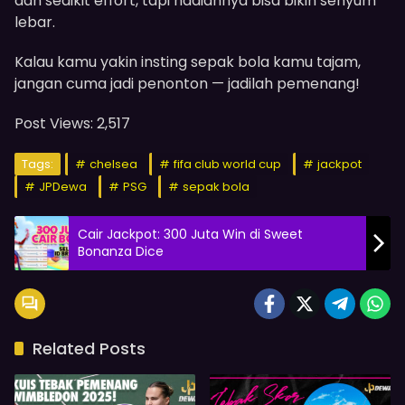
dan sedikit effort, tapi hadiahnya bisa bikin senyum
lebar.
Kalau kamu yakin insting sepak bola kamu tajam,
jangan cuma jadi penonton — jadilah pemenang!
Post Views:
2,517
Tags:
chelsea
fifa club world cup
jackpot
JPDewa
PSG
sepak bola
Cair Jackpot: 300 Juta Win di Sweet
Bonanza Dice
Related Posts