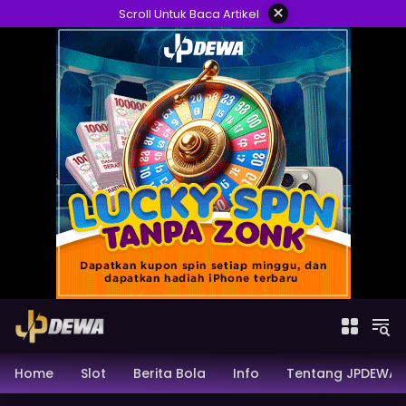
Skip
×
Scroll Untuk Baca Artikel
to
content
SELAMAT KEPADA
zu*****b Telah Melakukan WD Sebesar
2.800.000
Home
Slot
Berita Bola
Info
Tentang JPDEWA