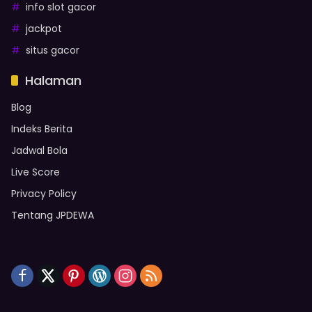
info slot gacor
jackpot
situs gacor
Halaman
Blog
Indeks Berita
Jadwal Bola
Live Score
Privacy Policy
Tentang JPDEWA