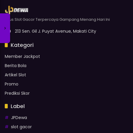
Situs Slot Gacor Terpercaya Gampang Menang Hari Ini
213 Sen. Gil J. Puyat Avenue, Makati City
Kategori
Member Jackpot
Berita Bola
Artikel Slot
Promo
Prediksi Skor
Label
JPDewa
slot gacor