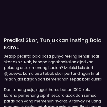
Prediksi Skor, Tunjukkan Insting Bola
Kamu
Setiap pecinta bola pasti punya feeling sendiri soal
skor akhir. Nah, kenapa nggak sekalian dijadikan
peluang untuk menang hadiah? Melalui kuis dari
@jpdewa, kamu bisa tebak skor pertandingan final
ini dan jadi bagian dari kemeriahan sepak bola dunia!
Dan tenang saja, nggak harus benar 100% kok,
karena pemenang dipilih secara acak dari semua
partisipan yang memenuhi syarat. Artinya? Peluang
menang terbuka untuk siapa saja — asal ikuti semua