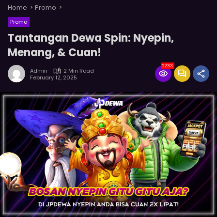
Home
Promo
Promo
Tantangan Dewa Spin: Nyepin,
Menang, & Cuan!
2233
Admin
2 Min Read
February 12, 2025