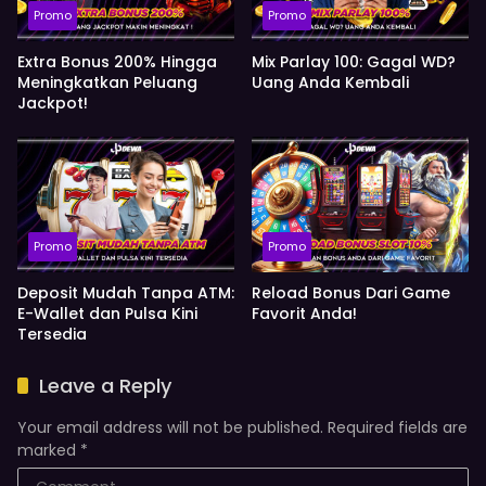
Promo
Promo
Extra Bonus 200% Hingga
Mix Parlay 100: Gagal WD?
Meningkatkan Peluang
Uang Anda Kembali
Jackpot!
Promo
Promo
Deposit Mudah Tanpa ATM:
Reload Bonus Dari Game
E-Wallet dan Pulsa Kini
Favorit Anda!
Tersedia
Leave a Reply
Your email address will not be published.
Required fields are
marked
*