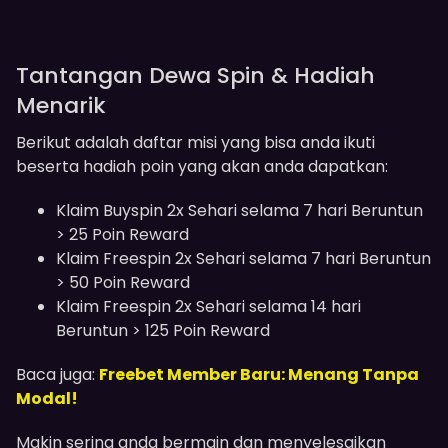
Tantangan Dewa Spin & Hadiah
Menarik
Berikut adalah daftar misi yang bisa anda ikuti
beserta hadiah poin yang akan anda dapatkan:
Klaim Buyspin 2x Sehari selama 7 hari Beruntun
> 25 Poin Reward
Klaim Freespin 2x Sehari selama 7 hari Beruntun
> 50 Poin Reward
Klaim Freespin 2x Sehari selama 14 hari
Beruntun > 125 Poin Reward
Baca juga:
Freebet Member Baru: Menang Tanpa
Modal!
Makin sering anda bermain dan menyelesaikan