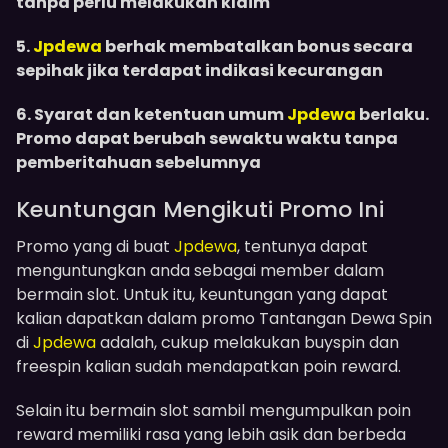
tanpa perlu melakukan klaim
5.
Jpdewa
berhak membatalkan bonus secara
sepihak jika terdapat indikasi kecurangan
6. Syarat dan ketentuan umum
Jpdewa
berlaku.
Promo dapat berubah sewaktu waktu tanpa
pemberitahuan sebelumnya
Keuntungan Mengikuti Promo Ini
Promo yang di buat
Jpdewa
, tentunya dapat
menguntungkan anda sebagai member dalam
bermain slot. Untuk itu, keuntungan yang dapat
kalian dapatkan dalam promo Tantangan Dewa Spin
di
Jpdewa
adalah, cukup melakukan buyspin dan
freespin kalian sudah mendapatkan poin reward.
Selain itu bermain slot sambil mengumpulkan poin
reward memiliki rasa yang lebih asik dan berbeda