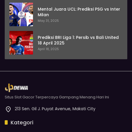
Mental Juara UCL: Prediksi PSG vs Inter
Milan
May 31, 2025
Prediksi BRI Liga 1: Persib vs Bali United
18 April 2025
April 18, 2025
Situs Slot Gacor Terpercaya Gampang Menang Hari Ini
213 Sen. Gil J. Puyat Avenue, Makati City
Kategori