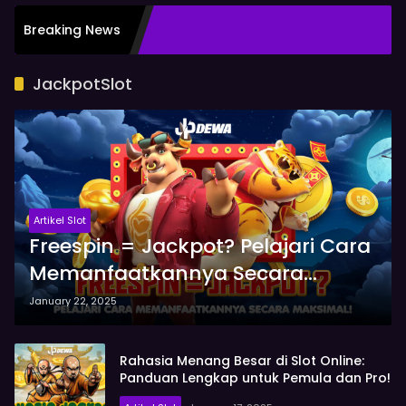
Breaking News
JackpotSlot
Artikel Slot
Freespin = Jackpot? Pelajari Cara
Memanfaatkannya Secara
Maksimal!
January 22, 2025
Rahasia Menang Besar di Slot Online:
Panduan Lengkap untuk Pemula dan Pro!