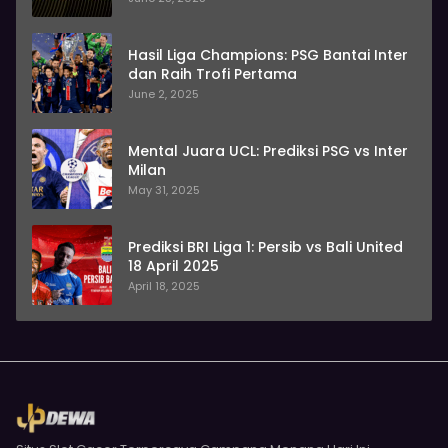
Hasil Liga Champions: PSG Bantai Inter
dan Raih Trofi Pertama
June 2, 2025
Mental Juara UCL: Prediksi PSG vs Inter
Milan
May 31, 2025
Prediksi BRI Liga 1: Persib vs Bali United
18 April 2025
April 18, 2025