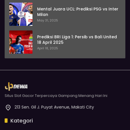
Mental Juara UCL: Prediksi PSG vs Inter
Milan
May 31, 2025
Prediksi BRI Liga 1: Persib vs Bali United
18 April 2025
April 18, 2025
Situs Slot Gacor Terpercaya Gampang Menang Hari Ini
213 Sen. Gil J. Puyat Avenue, Makati City
Kategori