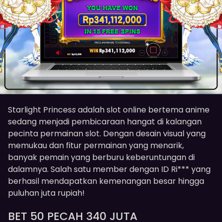
Starlight Princes
s
adalah slot online bertema anime
sedang menjadi pembicaraan hangat di kalangan
pecinta permainan slot. Dengan desain visual yang
memukau dan fitur permainan yang menarik,
banyak pemain yang berburu keberuntungan di
dalamnya. Salah satu member dengan ID Ri*** yang
berhasil mendapatkan kemenangan besar hingga
puluhan juta rupiah!
BET 50 PECAH 340 JUTA