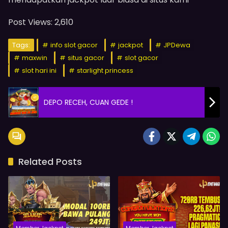
Post Views:
2,610
Tags:
info slot gacor
jackpot
JPDewa
maxwin
situs gacor
slot gacor
slot hari ini
starlight princess
DEPO RECEH, CUAN GEDE !
Related Posts
Member Jackpot
Member Jackpot