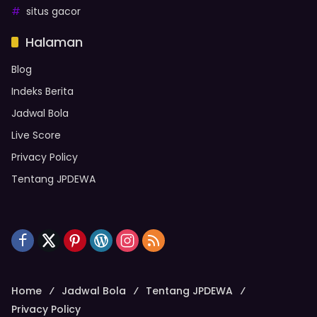
situs gacor
Halaman
Blog
Indeks Berita
Jadwal Bola
Live Score
Privacy Policy
Tentang JPDEWA
Home
Jadwal Bola
Tentang JPDEWA
Privacy Policy