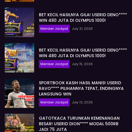
BET KECIL HASILNYA GILA! USERID DENO****
WIN 480 JUTA DI OLYMPUS 1000!
Member Jackpot
July 21, 2026
BET KECIL HASILNYA GILA! USERID DENO****
WIN 480 JUTA DI OLYMPUS 1000!
Member Jackpot
July 15, 2026
SPORTBOOK KASIH HASIL MANIS! USERID
RAVO**** PILIHANNYA TEPAT, ENDINGNYA
LANGSUNG WIN
Member Jackpot
July 13, 2026
GATOTKACA TURUNKAN KEMENANGAN
BESAR! USERID DION**** MODAL 500RB
JADI 75 JUTA