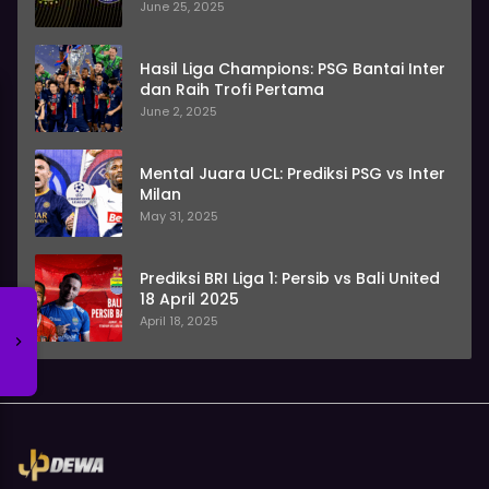
June 25, 2025
Hasil Liga Champions: PSG Bantai Inter
dan Raih Trofi Pertama
June 2, 2025
Mental Juara UCL: Prediksi PSG vs Inter
Milan
May 31, 2025
Prediksi BRI Liga 1: Persib vs Bali United
18 April 2025
April 18, 2025