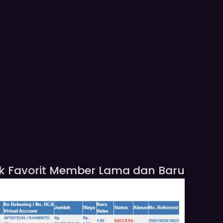
ok Favorit Member Lama dan Baru