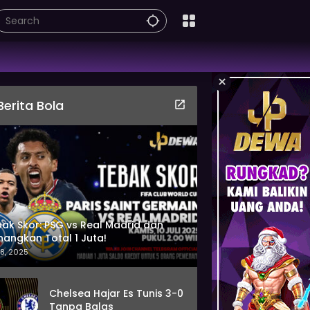
×
Berita Bola
ak Skor: PSG vs Real Madrid dan
angkan Total 1 Juta!
 8, 2025
Chelsea Hajar Es Tunis 3-0
Tanpa Balas