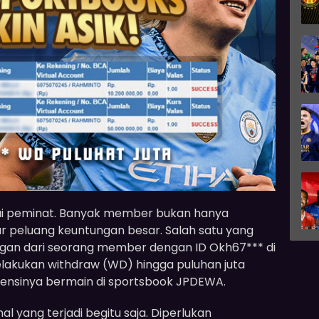
mai peminat. Banyak member bukan hanya
ar peluang keuntungan besar. Salah satu yang
gan dari seorang member dengan ID Okh67*** di
elakukan withdraw (WD) hingga puluhan juta
sistensinya bermain di sportsbook JPDEWA.
l yang terjadi begitu saja. Diperlukan