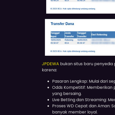
JPDEWA
bukan situs baru penyedia p
karena:
Pasaran Lengkap: Mulai dari sep
Odds Kompetitif: Memberikan p
yang bersaing.
Live Betting dan Streaming: M
Proses WD Cepat dan Aman: Sa
banyak member loyal.