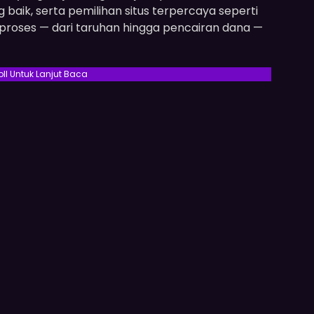
aik, serta pemilihan situs terpercaya seperti
proses — dari taruhan hingga pencairan dana —
oll Untuk Lanjut Baca