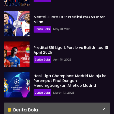
Mental Juara UCL: Prediksi PSG vs Inter
Milan
Berita Bola
May 31, 2025
Prediksi BRI Liga 1: Persib vs Bali United 18
April 2025
Berita Bola
April 18, 2025
Hasil Liga Champions: Madrid Melaju ke
Perempat Final Dengan
Menumgbangkan Atletico Madrid
Berita Bola
March 13, 2025
Berita Bola