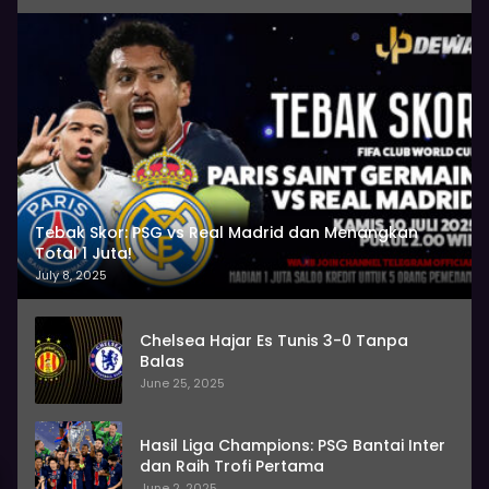
Tebak Skor: PSG vs Real Madrid dan Menangkan
Total 1 Juta!
July 8, 2025
Chelsea Hajar Es Tunis 3-0 Tanpa
Balas
June 25, 2025
Hasil Liga Champions: PSG Bantai Inter
dan Raih Trofi Pertama
June 2, 2025