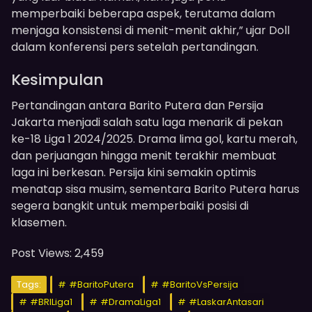
memperbaiki beberapa aspek, terutama dalam
menjaga konsistensi di menit-menit akhir,” ujar Doll
dalam konferensi pers setelah pertandingan.
Kesimpulan
Pertandingan antara Barito Putera dan Persija
Jakarta menjadi salah satu laga menarik di pekan
ke-18 Liga 1 2024/2025. Drama lima gol, kartu merah,
dan perjuangan hingga menit terakhir membuat
laga ini berkesan. Persija kini semakin optimis
menatap sisa musim, sementara Barito Putera harus
segera bangkit untuk memperbaiki posisi di
klasemen.
Post Views:
2,459
Tags:
#BaritoPutera
#BaritoVsPersija
#BRILiga1
#DramaLiga1
#LaskarAntasari