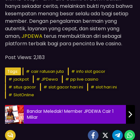
hanya sekadar cerita, melainkan bukti nyata bahwa
kesempatan menang besar selalu ada bagi setiap
member. Dengan pengalaman bermain yang
autentik, layanan yang cepat, dan sistem yang
aman,
JPDEWA
terus membuktikan diri sebagai
platform terbaik bagi para pencinta live casino.
Post Views:
2,183
Tags:
cair ratusan juta
info slot gacor
jackpot
JPDewa
pp live casino
situs gacor
slot gacor hari ini
slot hari ini
SlotOnline
Bandar Meledak! Member JPDEWA Cair 1
Miliar