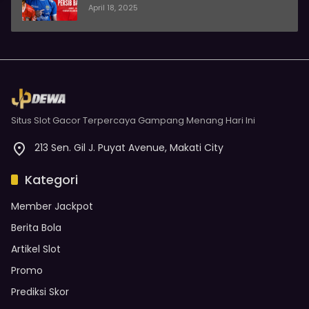
April 18, 2025
Situs Slot Gacor Terpercaya Gampang Menang Hari Ini
213 Sen. Gil J. Puyat Avenue, Makati City
Kategori
Member Jackpot
Berita Bola
Artikel Slot
Promo
Prediksi Skor