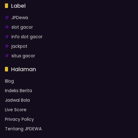
Label
JPDewa
slot gacor
info slot gacor
jackpot
situs gacor
Halaman
Blog
Indeks Berita
Jadwal Bola
Live Score
Privacy Policy
Tentang JPDEWA