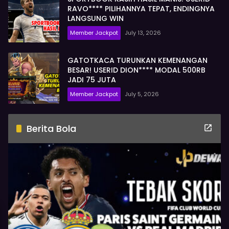
RAVO**** PILIHANNYA TEPAT, ENDINGNYA
LANGSUNG WIN
Member Jackpot
July 13, 2026
GATOTKACA TURUNKAN KEMENANGAN
BESAR! USERID DION**** MODAL 500RB
JADI 75 JUTA
Member Jackpot
July 5, 2026
Berita Bola