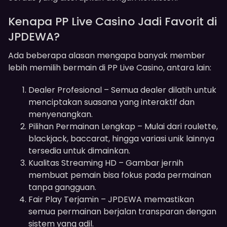
Kenapa PP Live Casino Jadi Favorit di
JPDEWA?
Ada beberapa alasan mengapa banyak member
lebih memilih bermain di PP Live Casino, antara lain:
Dealer Profesional – Semua dealer dilatih untuk
menciptakan suasana yang interaktif dan
menyenangkan.
Pilihan Permainan Lengkap – Mulai dari roulette,
blackjack, baccarat, hingga variasi unik lainnya
tersedia untuk dimainkan.
Kualitas Streaming HD – Gambar jernih
membuat pemain bisa fokus pada permainan
tanpa gangguan.
Fair Play Terjamin – JPDEWA memastikan
semua permainan berjalan transparan dengan
sistem yang adil.