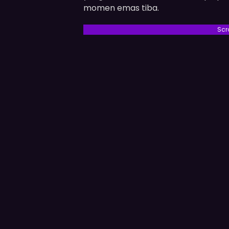
momen emas tiba.
Scr