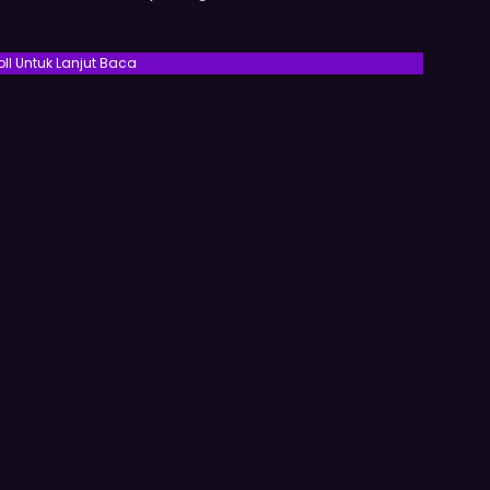
oll Untuk Lanjut Baca