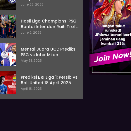
June 25, 2025
Hasil Liga Champions: PSG
Bantai Inter dan Raih Trofi
Pertama
June 2, 2025
Mental Juara UCL: Prediksi
PSG vs Inter Milan
May 31, 2025
Prediksi BRI Liga 1: Persib vs
Bali United 18 April 2025
April 18, 2025